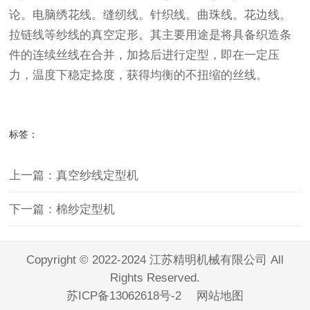
论。电脑绣花线。缝纫线。针织线。曲珠线。花边线。
拉链线等纱线的真空定形。其主要用途是将具备织造条
件的连续丝线在合并，加捻后进行定型，即在一定压
力，温度下稳定捻度，获得均衡的不扭缩的丝线。
标签：
上一篇：真空纱线定型机
下一篇：棉纱定型机
Copyright © 2022-2024 江苏精明机械有限公司 All
Rights Reserved.
苏ICP备13062618号-2
网站地图