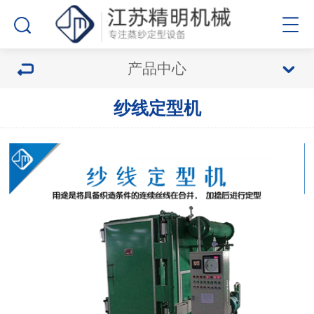
产品中心
纱线定型机